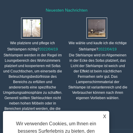
Neuesten Nachrichten
Wie platziere und pflege ich
Wie wähle und kaufe ich die richtige
Stehlampen richtig?
2022/04/19
Stehlampe?
2022/04/19
Stehlampen werden in der Regel im
Die Stehlampe wird im Allgemeinen
Loungebereich des Wohnzimmers
in der Ecke des Sofas platziert, das
platziert und kooperieren mit Sofas
Licht der Stehlampe ist weich und
und Couchtischen, um einerseits die
der Effekt ist beim nächtlichen
Beleuchtungsbedürfnisse des
Fernsehen sehr gut. Das
Bereichs zu erfüllen und
Lampenschirmmaterial der
andererseits eine spezifische
Stehlampe ist variantenreich und die
Umgebungsatmosphäre zu schaffen.
Verbraucher können nach ihren
Generell sollten Stehleuchten nicht
eigenen Vorlieben wählen.
neben hohen Möbeln oder in
Bereichen platziert werden, die die
Bewegung behindern.
X
Wir verwenden Cookies, um Ihnen ein
besseres Surferlebnis zu bieten, den