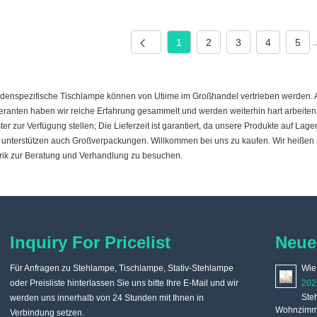
1
2
3
4
5
.
denspezifische Tischlampe können von Utiime im Großhandel vertrieben werden. Al
feranten haben wir reiche Erfahrung gesammelt und werden weiterhin hart arbeiten
er zur Verfügung stellen; Die Lieferzeit ist garantiert, da unsere Produkte auf L
 unterstützen auch Großverpackungen. Willkommen bei uns zu kaufen. Wir heißen 
rik zur Beratung und Verhandlung zu besuchen.
Inquiry For Pricelist
Neue
Für Anfragen zu Stehlampe, Tischlampe, Stativ-Stehlampe
Wie wähle und kaufe ich die richtige Stehlampe?
Wie 
oder Preisliste hinterlassen Sie uns bitte Ihre E-Mail und wir
2022/04/19
202
Die Stehlampe wird im Allgemeinen in der Ecke des Sofas
Ste
werden uns innerhalb von 24 Stunden mit Ihnen in
platziert, das Licht der Stehlampe ist weich und der Effekt ist beim
Wohnzimmer
Verbindung setzen.