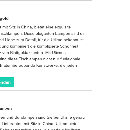
tgold
 mit Sitz in China, bietet eine exquisite
Tischlampen. Diese eleganten Lampen sind ein
 Liebe zum Detail, für die Utiime bekannt ist.
et und kombiniert die komplizierte Schönheit
 von Blattgoldakzenten. Mit Utiimes
sind diese Tischlampen nicht nur funktionale
ch atemberaubende Kunstwerke, die jeden
enden
lampen
pen und Bürolampen sind Sie bei Utiime genau
Lieferanten mit Sitz in China. Utiime bietet
eleuchtungslösungen, die perfekt für Ihren