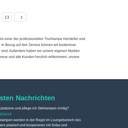
13
..
s einer der professionellen Tischlampe Hersteller und
. In Bezug auf den Service können wir kostenlose
ager sind. Außerdem haben wir unsere eigenen Marken
neue und alte Kunden herzlich willkommen, unsere
sten Nachrichten
platziere und pflege ich Stehlampen richtig?
Wie wähle und kaufe 
2/04/19
2022/04/19
hlampen werden in der Regel im Loungebereich des
Die Stehlampe wird i
s platziert und kooperieren mit Sofas und
platziert, das Licht der Steh