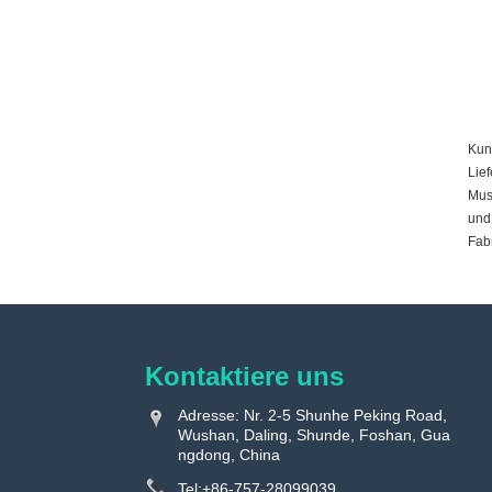
Kun
Lie
Must
und
Fab
Kontaktiere uns
Adresse: Nr. 2-5 Shunhe Peking Road,
Wushan, Daling, Shunde, Foshan, Gua
ngdong, China
Tel:
+86-757-28099039