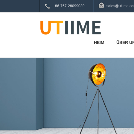
+86-757-28099039
sales@utiime.c
HEIM
ÜBER U