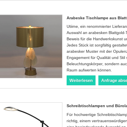
Arabeske Tischlampe aus Blat
Utiime, ein renommierter Lieferant
Auswahl an arabesken Blattgold-
Beweis für die Handwerkskunst und
Jedes Stück ist sorgfältig gestalt
arabesker Muster mit der Opulenz
Engagement für Qualität und Stil 
Beleuchtungskörper, sondern au
Raum aufwerten können.
Weiterlesen
Anfrage abs
Schreibtischlampen und Büro
Für hochwertige Schreibtischlam
richtig, einem vertrauenswürdigen 
eine beeindruckende Auswahl an B