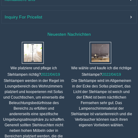
Inquiry For Pricelist
Neuesten Nachrichten
Wie platziere und pflege ich
Wie wähle und kaufe ich die richtige
Stehlampen richtig?
2022/04/19
Stehlampe?
2022/04/19
Stehlampen werden in der Regel im
Die Stehlampe wird im Allgemeinen
Loungebereich des Wohnzimmers
in der Ecke des Sofas platziert, das
platziert und kooperieren mit Sofas
Licht der Stehlampe ist weich und
und Couchtischen, um einerseits die
der Effekt ist beim nächtlichen
Beleuchtungsbedürfnisse des
Fernsehen sehr gut. Das
Bereichs zu erfüllen und
Lampenschirmmaterial der
andererseits eine spezifische
Stehlampe ist variantenreich und die
Umgebungsatmosphäre zu schaffen.
Verbraucher können nach ihren
Generell sollten Stehleuchten nicht
eigenen Vorlieben wählen.
neben hohen Möbeln oder in
Bereichen platziert werden, die die